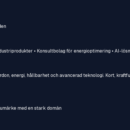
den
ndustriprodukter • Konsultbolag för energioptimering • AI-lös
on, energi, hållbarhet och avancerad teknologi. Kort, kraftful
varumärke med en stark domän